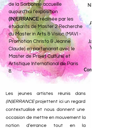
de la Sorbonne accueille
aujourd’hui l’exposition
(IN)ERRANCE
réalisée par les
étudiants de Master 2 Recherche
du Master in Arts & Vision (MAVI -
Promotion Christo & Jeanne
Claude) en partenariat avec le
Master de Projet Culturel et
Artistique International
de Paris
8.
Les jeunes artistes réunis dans
(IN)ERRANCE
projettent ici un regard
contextualisé et nous donnent une
occasion de mettre en mouvement la
notion d’errance tout en la