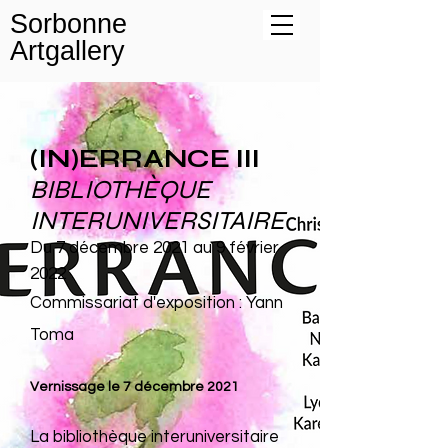
Sorbonne
Artgallery
(IN)ERRANCE III
BIBLIOTHÈQUE
INTERUNIVERSITAIRE
Du 7 décembre 2021 au 9 février
2022
Commissaria
t
d'exposition : Yann
Toma
Ve
rnissage
le 7 décembre 2021
La bibliothèque interuniversitaire